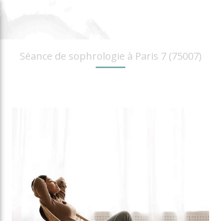
Séance de sophrologie à Paris 7 (75007)