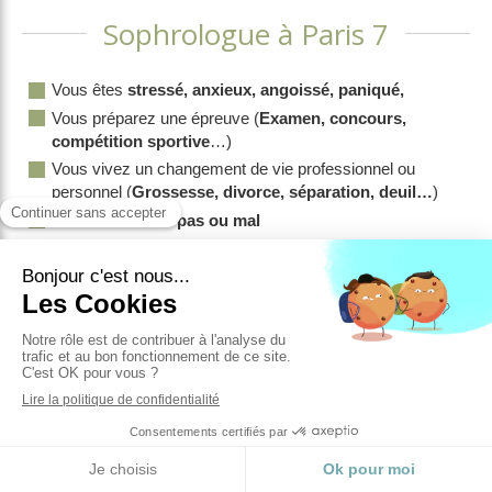
Sophrologue à Paris 7
Vous êtes
stressé, anxieux, angoissé, paniqué,
Vous préparez une épreuve (
Examen, concours,
compétition sportive
…)
Vous vivez un changement de vie professionnel ou
personnel (
Grossesse, divorce, séparation, deuil…
)
Vous ne
dormez pas ou mal
Vous avez du mal à vous
concentrer
Vous n’avez plus
confiance en vous
Vous souhaitez être accompagné dans le cadre d’une
maladie ou d’un traitement médical sans s’y substituer
(
Fibromyalgie, Cancer, Maladie de Ménières,
Acouphènes…
)
Vous souhaitez être aidé pour
gérer des douleurs
Vous souffrez d’une
phobie
(Peur de prendre l’avion, peur
d’une prise de sang….)
Vous souffrez d’un
trouble du comportement
…..