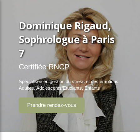
Dominique Rigaud,
Sophrologue à Paris
7
Certifiée RNCP
Spécialisée en gestion du stress et des émotions
Adultes, Adolescents/Etudiants, Enfants
Prendre rendez-vous